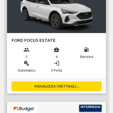
FORD FOCUS ESTATE
group
business_center
local_gas_station
5
4
Benzina
miscellaneous_services
login
Automatico
5 Porta
VISUALIZZA I DETTAGLI...
INTERMEDIA