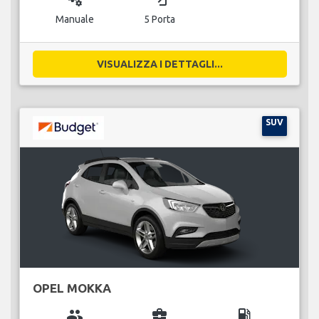
Manuale
5 Porta
VISUALIZZA I DETTAGLI...
SUV
OPEL MOKKA
group
business_center
local_gas_station