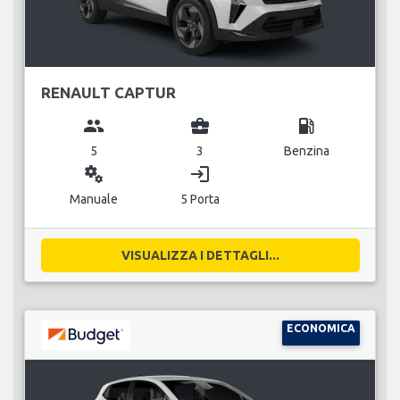
RENAULT CAPTUR
group
business_center
local_gas_station
5
3
Benzina
miscellaneous_services
login
Manuale
5 Porta
VISUALIZZA I DETTAGLI...
ECONOMICA