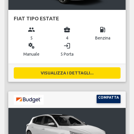
FIAT TIPO ESTATE
group
business_center
local_gas_station
5
4
Benzina
miscellaneous_services
login
Manuale
5 Porta
VISUALIZZA I DETTAGLI...
COMPATTA