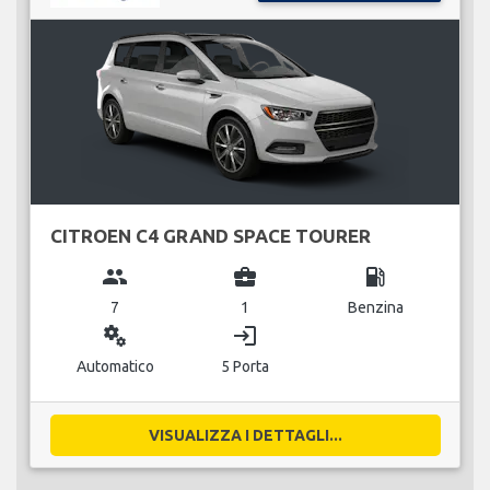
CITROEN C4 GRAND SPACE TOURER
group
business_center
local_gas_station
7
1
Benzina
miscellaneous_services
login
Automatico
5 Porta
VISUALIZZA I DETTAGLI...