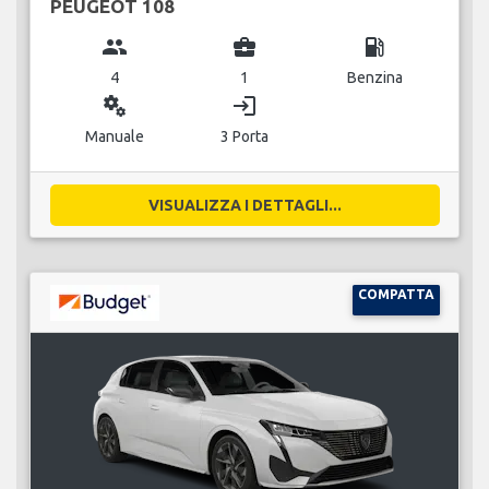
PEUGEOT 108
group
business_center
local_gas_station
4
1
Benzina
miscellaneous_services
login
Manuale
3 Porta
VISUALIZZA I DETTAGLI...
COMPATTA