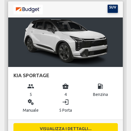
SUV
KIA SPORTAGE
group
business_center
local_gas_station
5
4
Benzina
miscellaneous_services
login
Manuale
5 Porta
VISUALIZZA I DETTAGLI...