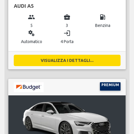
AUDI A5
group
business_center
local_gas_station
5
3
Benzina
miscellaneous_services
login
Automatico
4 Porta
VISUALIZZA I DETTAGLI...
PREMIUM