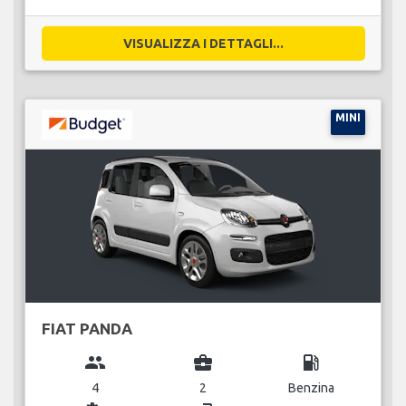
VISUALIZZA I DETTAGLI...
MINI
FIAT PANDA
group
business_center
local_gas_station
4
2
Benzina