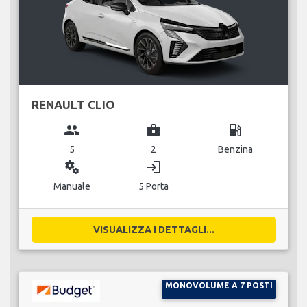
RENAULT CLIO
group
business_center
local_gas_station
5
2
Benzina
miscellaneous_services
login
Manuale
5 Porta
VISUALIZZA I DETTAGLI...
MONOVOLUME A 7 POSTI