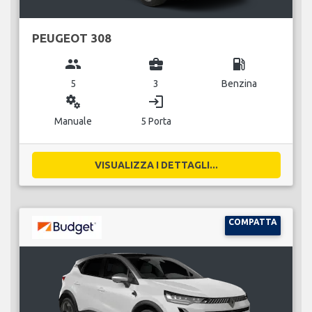
PEUGEOT 308
group
business_center
local_gas_station
5
3
Benzina
miscellaneous_services
login
Manuale
5 Porta
VISUALIZZA I DETTAGLI...
COMPATTA