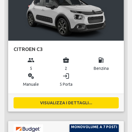
CITROEN C3
group
business_center
local_gas_station
5
2
Benzina
miscellaneous_services
login
Manuale
5 Porta
VISUALIZZA I DETTAGLI...
MONOVOLUME A 7 POSTI