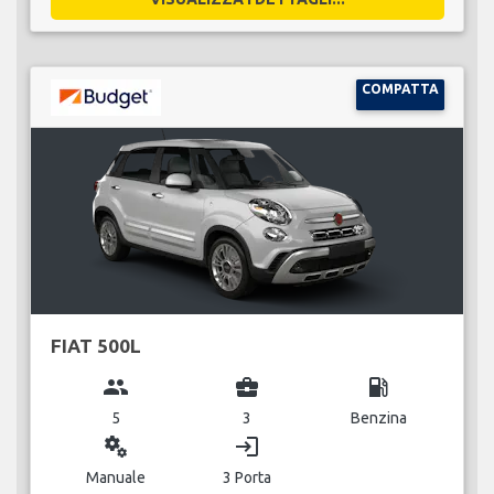
COMPATTA
FIAT 500L
group
business_center
local_gas_station
5
3
Benzina
miscellaneous_services
login
Manuale
3 Porta