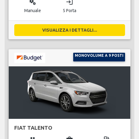
miscellaneous_services
login
Manuale
5 Porta
VISUALIZZA I DETTAGLI...
MONOVOLUME A 9 POSTI
FIAT TALENTO