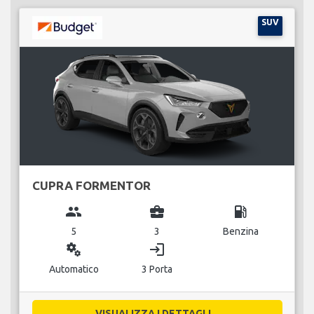
SUV
CUPRA FORMENTOR
group
business_center
local_gas_station
5
3
Benzina
miscellaneous_services
login
Automatico
3 Porta
VISUALIZZA I DETTAGLI...