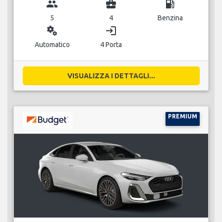
group
business_center
local_gas_station
5
4
Benzina
miscellaneous_services
login
Automatico
4 Porta
VISUALIZZA I DETTAGLI...
PREMIUM