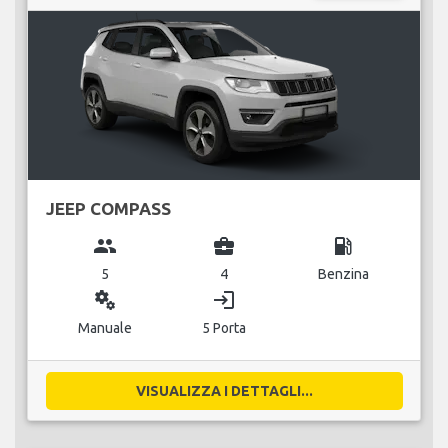
JEEP COMPASS
group
business_center
local_gas_station
5
4
Benzina
miscellaneous_services
login
Manuale
5 Porta
VISUALIZZA I DETTAGLI...