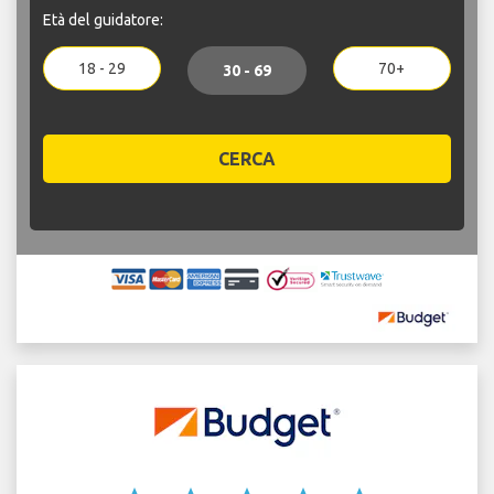
Età del guidatore:
18 - 29
70+
30 - 69
CERCA