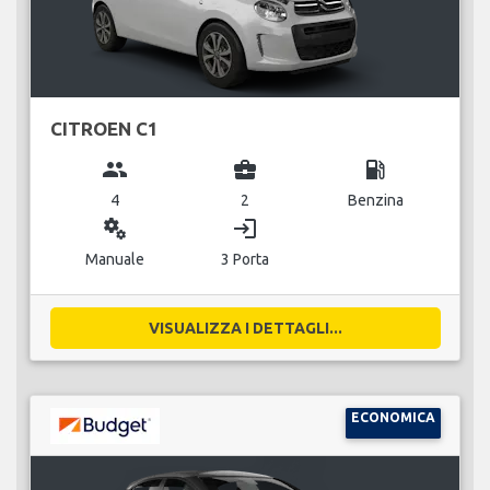
CITROEN C1
group
business_center
local_gas_station
4
2
Benzina
miscellaneous_services
login
Manuale
3 Porta
VISUALIZZA I DETTAGLI...
ECONOMICA