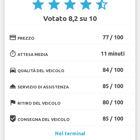
star
star
star
star
star_half
Votato 8,2 su 10
credit_card
77 / 100
PREZZO
timer
11 minuti
ATTESA MEDIA
directions_car
84 / 100
QUALITÀ DEL VEICOLO
room_service
85 / 100
SERVIZIO DI ASSISTENZA
flag
80 / 100
RITIRO DEL VEICOLO
beenhere
85 / 100
CONSEGNA DEL VEICOLO
Nel terminal