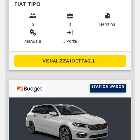
FIAT TIPO
group
business_center
local_gas_station
5
3
Benzina
miscellaneous_services
login
Manuale
5 Porta
VISUALIZZA I DETTAGLI...
STATION WAGON