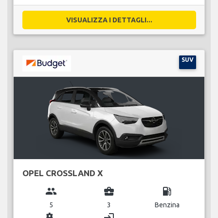
VISUALIZZA I DETTAGLI...
SUV
OPEL CROSSLAND X
group
business_center
local_gas_station
5
3
Benzina
miscellaneous_services
login