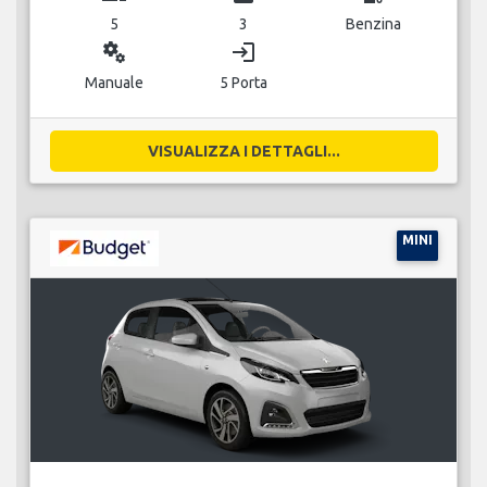
5
3
Benzina
miscellaneous_services
login
Manuale
5 Porta
VISUALIZZA I DETTAGLI...
MINI