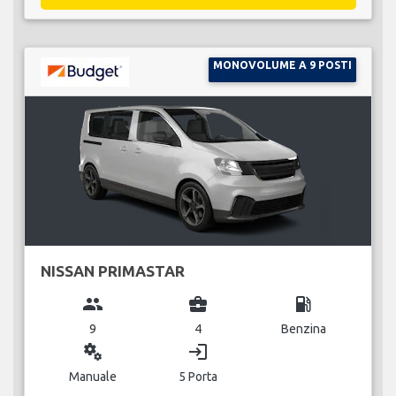
MONOVOLUME A 9 POSTI
NISSAN PRIMASTAR
group
business_center
local_gas_station
9
4
Benzina
miscellaneous_services
login
Manuale
5 Porta