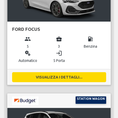
FORD FOCUS
group
business_center
local_gas_station
5
3
Benzina
miscellaneous_services
login
Automatico
5 Porta
VISUALIZZA I DETTAGLI...
STATION WAGON