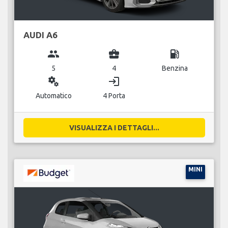
AUDI A6
group
business_center
local_gas_station
5
4
Benzina
miscellaneous_services
login
Automatico
4 Porta
VISUALIZZA I DETTAGLI...
MINI