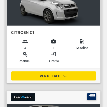
CITROEN C1
group
business_center
local_gas_station
4
2
Gasolina
miscellaneous_services
login
Manual
3 Porta
VER DETALHES...
MINI