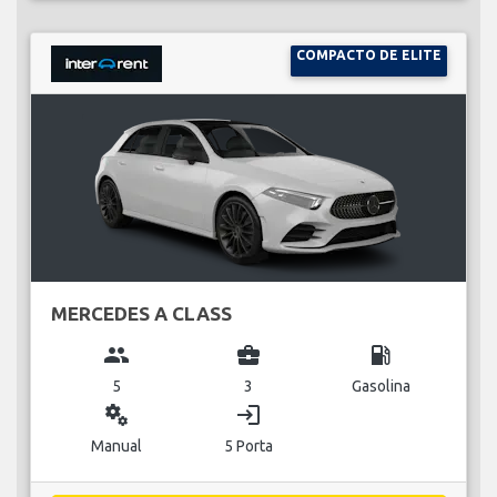
COMPACTO DE ELITE
MERCEDES A CLASS
group
business_center
local_gas_station
5
3
Gasolina
miscellaneous_services
login
Manual
5 Porta