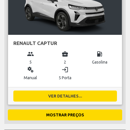
RENAULT CAPTUR
group
business_center
local_gas_station
5
2
Gasolina
miscellaneous_services
login
Manual
5 Porta
VER DETALHES...
MOSTRAR PREÇOS