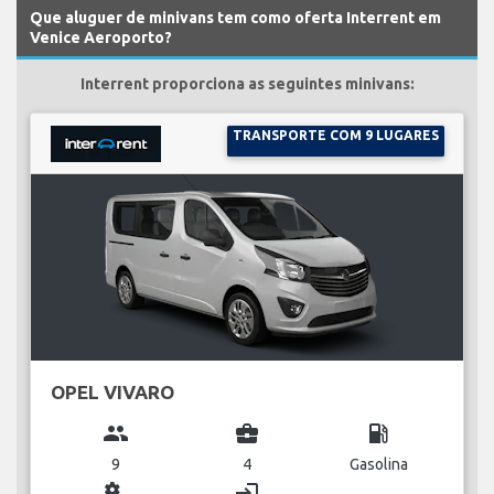
Que aluguer de minivans tem como oferta Interrent em
Venice Aeroporto?
Interrent proporciona as seguintes minivans:
TRANSPORTE COM 9 LUGARES
OPEL VIVARO
group
business_center
local_gas_station
9
4
Gasolina
miscellaneous_services
login