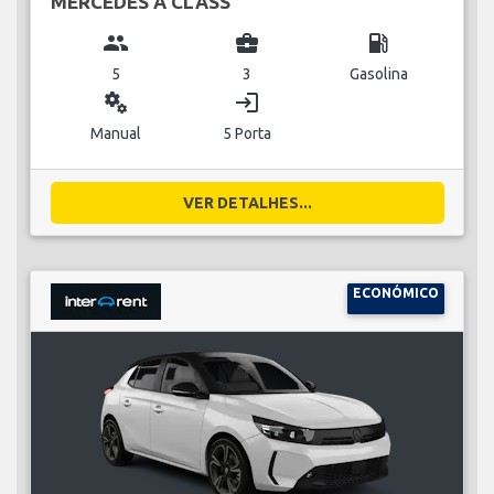
MERCEDES A CLASS
group
business_center
local_gas_station
5
3
Gasolina
miscellaneous_services
login
Manual
5 Porta
VER DETALHES...
ECONÓMICO