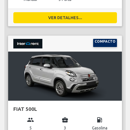
VER DETALHES...
COMPACTO
FIAT 500L
group
business_center
local_gas_station
5
3
Gasolina