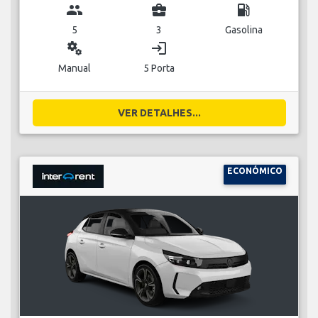
group
business_center
local_gas_station
5
3
Gasolina
miscellaneous_services
login
Manual
5 Porta
VER DETALHES...
ECONÓMICO