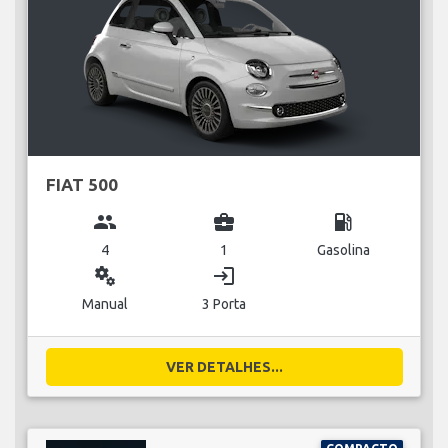
FIAT 500
group
business_center
local_gas_station
4
1
Gasolina
miscellaneous_services
login
Manual
3 Porta
VER DETALHES...