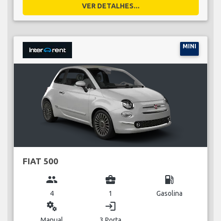
VER DETALHES...
MINI
FIAT 500
group
business_center
local_gas_station
4
1
Gasolina
miscellaneous_services
login
Manual
3 Porta