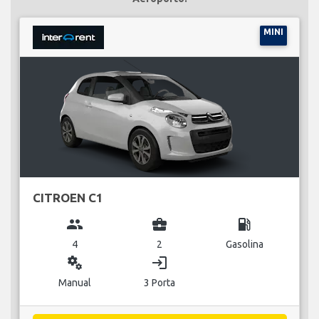
MINI
CITROEN C1
group
business_center
local_gas_station
4
2
Gasolina
miscellaneous_services
login
Manual
3 Porta