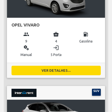
OPEL VIVARO
group
business_center
local_gas_station
9
4
Gasolina
miscellaneous_services
login
Manual
5 Porta
VER DETALHES...
SUV