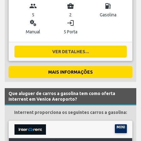
group
business_center
local_gas_station
5
2
Gasolina
miscellaneous_services
login
Manual
5 Porta
VER DETALHES...
MAIS INFORMAÇÕES
Que aluguer de carros a gasolina tem como oferta
Interrent em Venice Aeroporto?
Interrent proporciona os seguintes carros a gasolina:
MINI