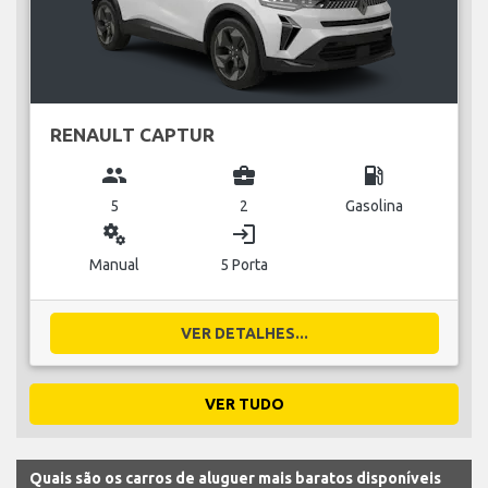
RENAULT CAPTUR
group
business_center
local_gas_station
5
2
Gasolina
miscellaneous_services
login
Manual
5 Porta
VER DETALHES...
VER TUDO
Quais são os carros de aluguer mais baratos disponíveis