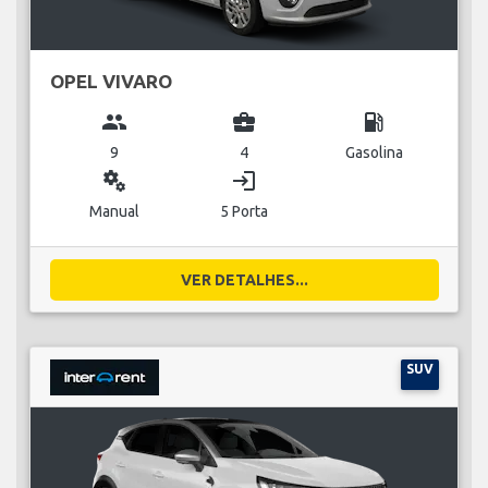
OPEL VIVARO
group
business_center
local_gas_station
9
4
Gasolina
miscellaneous_services
login
Manual
5 Porta
VER DETALHES...
SUV