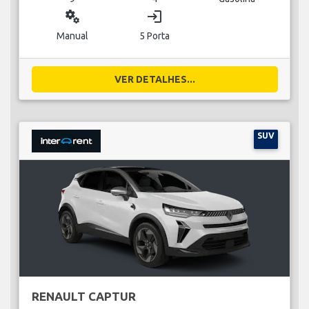
miscellaneous_services
login
Manual
5 Porta
VER DETALHES...
SUV
RENAULT CAPTUR