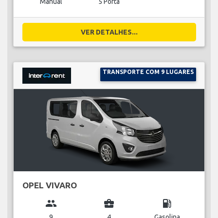
Manual
5 Porta
VER DETALHES...
TRANSPORTE COM 9 LUGARES
OPEL VIVARO
group
business_center
local_gas_station
9
4
Gasolina