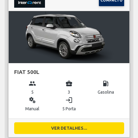
COMPACTO
FIAT 500L
group
business_center
local_gas_station
5
3
Gasolina
miscellaneous_services
login
Manual
5 Porta
VER DETALHES...