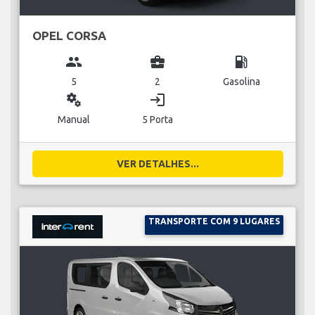
OPEL CORSA
group
business_center
local_gas_station
5
2
Gasolina
miscellaneous_services
login
Manual
5 Porta
VER DETALHES...
TRANSPORTE COM 9 LUGARES