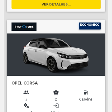
VER DETALHES...
ECONÓMICO
OPEL CORSA
group
business_center
local_gas_station
5
2
Gasolina
miscellaneous_services
login