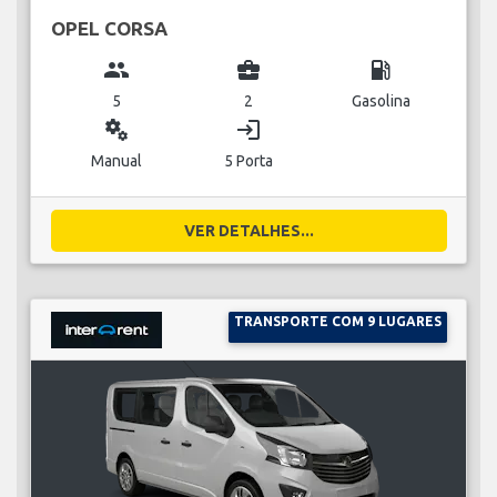
OPEL CORSA
group
business_center
local_gas_station
5
2
Gasolina
miscellaneous_services
login
Manual
5 Porta
VER DETALHES...
TRANSPORTE COM 9 LUGARES