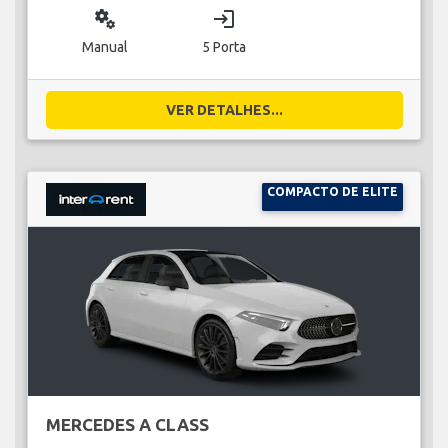
miscellaneous_services
login
Manual
5 Porta
VER DETALHES...
COMPACTO DE ELITE
MERCEDES A CLASS