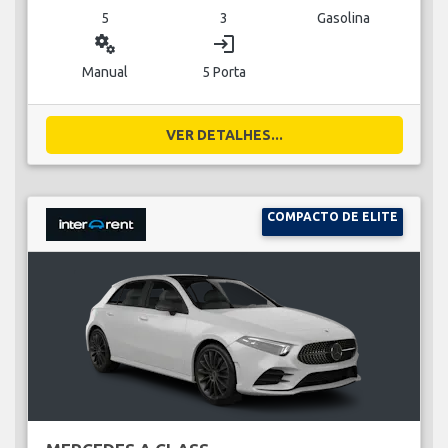
5
3
Gasolina
miscellaneous_services
login
Manual
5 Porta
VER DETALHES...
COMPACTO DE ELITE