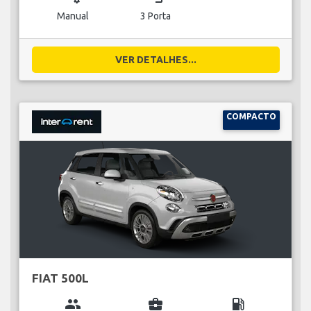
Manual
3 Porta
VER DETALHES...
COMPACTO
FIAT 500L
group
business_center
local_gas_station