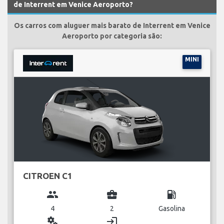
de Interrent em Venice Aeroporto?
Os carros com aluguer mais barato de Interrent em Venice
Aeroporto por categoria são:
MINI
CITROEN C1
group
business_center
local_gas_station
4
2
Gasolina
miscellaneous_services
login