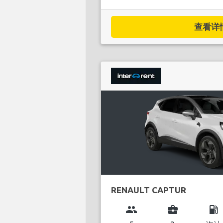
查看详情.
RENAULT CAPTUR
group
business_center
local_gas_station