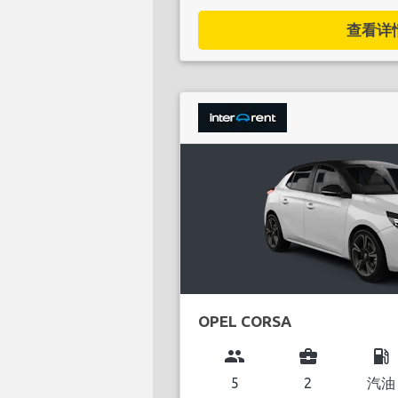
查看详情.
OPEL CORSA
group
business_center
local_gas_station
5
2
汽油