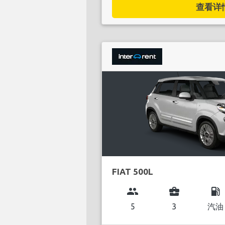
查看详情.
FIAT 500L
group
business_center
local_gas_station
5
3
汽油