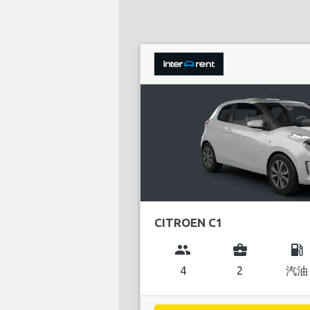
CITROEN C1
group
business_center
local_gas_station
4
2
汽油