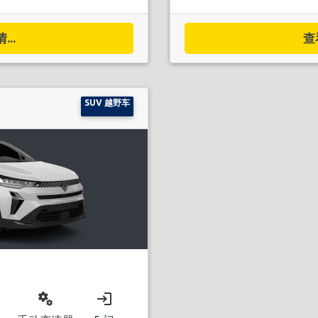
..
查
SUV 越野车
miscellaneous_services
login