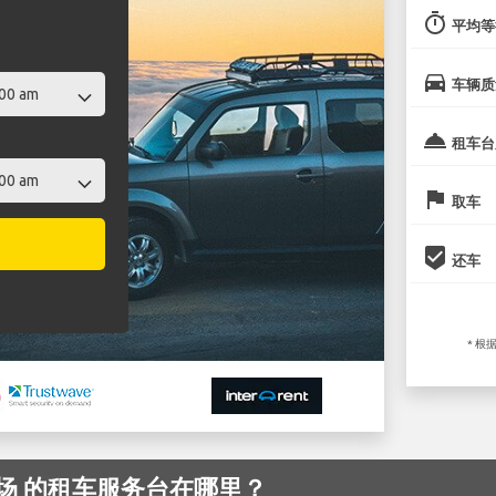
timer
平均等
directions_car
车辆质
room_service
租车台
flag
取车
beenhere
还车
* 根
ce 机场 的租车服务台在哪里？