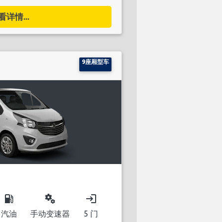
看详情...
9座厢型车
local_gas_station
miscellaneous_services
login
汽油
手动变速器
5 门