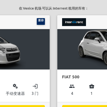
在 Venice 机场 可以从 Interrent 租用的车有：
迷你
FIAT 500
miscellaneous_services
login
group
business_center
手动变速器
3 门
4
1