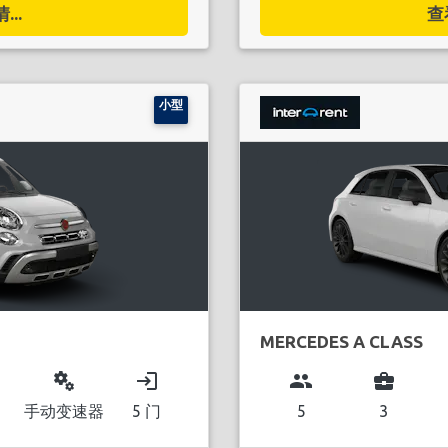
..
查
小型
MERCEDES A CLASS
miscellaneous_services
login
group
business_center
手动变速器
5 门
5
3