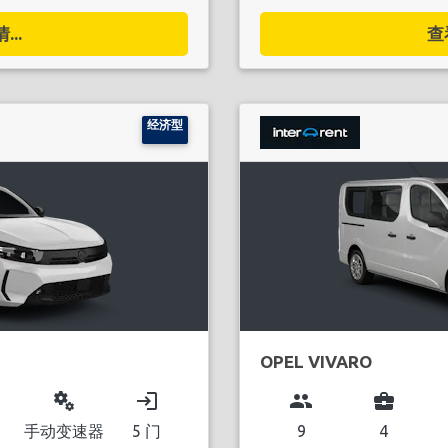
..
查
经济型
OPEL VIVARO
miscellaneous_services
login
group
business_center
手动变速器
5 门
9
4