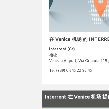
在 Venice 机场 的 INT
Interrent (Gc)
地址
Venezia Airport, Via Orlanda 219 
Tel: (+39) 0 645 22 95 45
Interrent 在 Venice 