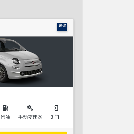
迷你
local_gas_station
miscellaneous_services
login
汽油
手动变速器
3 门