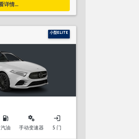
看详情...
小型ELITE
local_gas_station
miscellaneous_services
login
汽油
手动变速器
5 门