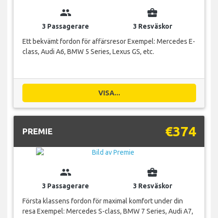
group
business_center
3 Passagerare
3 Resväskor
Ett bekvämt fordon för affärsresor Exempel: Mercedes E-
class, Audi A6, BMW 5 Series, Lexus GS, etc.
VISA...
€374
PREMIE
group
business_center
3 Passagerare
3 Resväskor
Första klassens fordon för maximal komfort under din
resa Exempel: Mercedes S-class, BMW 7 Series, Audi A7,