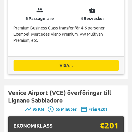
group
business_center
6 Passagerare
4 Resväskor
Premium Business Class transfer för 4-6 personer
Exempel: Mercedes Viano Premium, VW Multivan
Premium, etc.
VISA...
Venice Airport (VCE) överföringar till
Lignano Sabbiadoro
timeline
schedule
payment
95 KM
65 Minuter.
Från €201
€201
EKONOMIKLASS