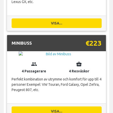
Lexus GX, etc.
VISA...
€223
MINIBUSS
group
business_center
4 Passagerare
4 Resväskor
Perfekt kombination av utrymme och komfort för upp till 4
personer Exempel: VW Touran, Ford Galaxy, Opel Zefira,
Peugeot 807, etc.
VISA...