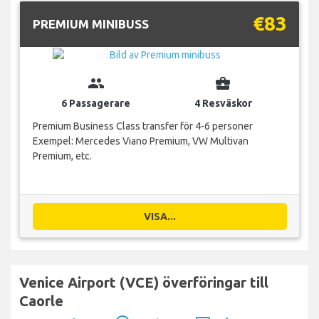
€83
PREMIUM MINIBUSS
group
business_center
6 Passagerare
4 Resväskor
Premium Business Class transfer för 4-6 personer
Exempel: Mercedes Viano Premium, VW Multivan
Premium, etc.
VISA...
Venice Airport (VCE) överföringar till
Caorle