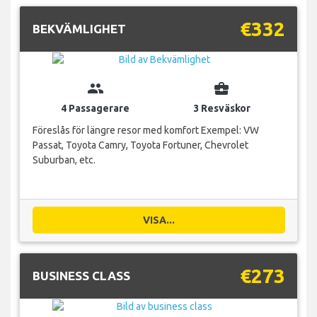
€332
BEKVÄMLIGHET
group
business_center
4 Passagerare
3 Resväskor
Föreslås för längre resor med komfort Exempel: VW
Passat, Toyota Camry, Toyota Fortuner, Chevrolet
Suburban, etc.
VISA...
€273
BUSINESS CLASS