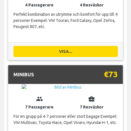
4 Passagerare
4 Resväskor
Perfekt kombination av utrymme och komfort för upp till 4
personer Exempel: VW Touran, Ford Galaxy, Opel Zefira,
Peugeot 807, etc.
VISA...
€73
MINIBUS
group
business_center
7 Passagerare
7 Resväskor
För en grupp på 4-7 personer eller stort bagage Exempel:
VW Multivan, Toyota Hiace, Opel Vivaro, Hyundai H-1, etc.