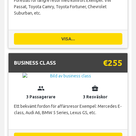
Föreslås för längre resor med komfort Exempel: VW
Passat, Toyota Camry, Toyota Fortuner, Chevrolet
Suburban, etc.
VISA...
€255
BUSINESS CLASS
group
business_center
3 Passagerare
3 Resväskor
Ett bekvämt fordon för affärsresor Exempel: Mercedes E-
class, Audi A6, BMW 5 Series, Lexus GS, etc.