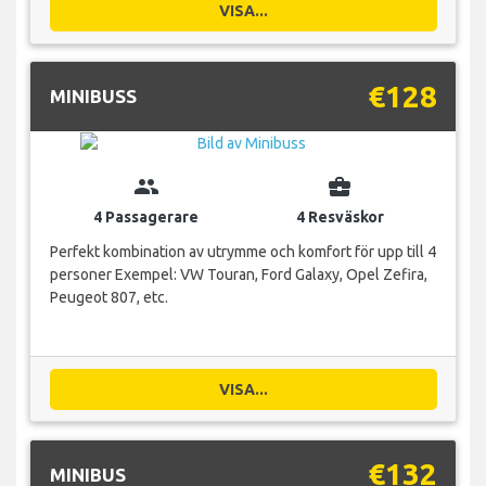
VISA...
€128
MINIBUSS
group
business_center
4 Passagerare
4 Resväskor
Perfekt kombination av utrymme och komfort för upp till 4
personer Exempel: VW Touran, Ford Galaxy, Opel Zefira,
Peugeot 807, etc.
VISA...
€132
MINIBUS