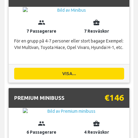
group
business_center
7 Passagerare
7 Resväskor
För en grupp på 4-7 personer eller stort bagage Exempel:
VW Multivan, Toyota Hiace, Opel Vivaro, Hyundai H-1, etc.
VISA...
€146
PREMIUM MINIBUSS
group
business_center
6 Passagerare
4 Resväskor