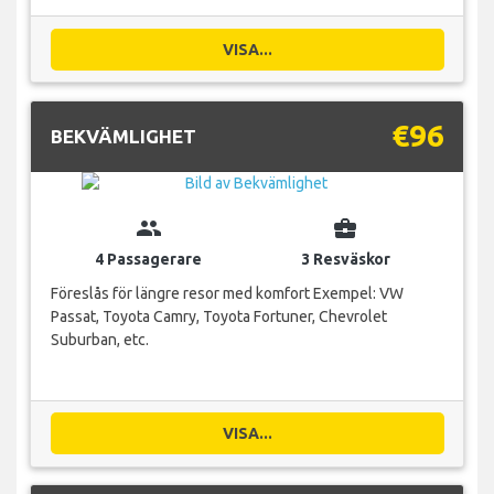
VISA...
€96
BEKVÄMLIGHET
group
business_center
4 Passagerare
3 Resväskor
Föreslås för längre resor med komfort Exempel: VW
Passat, Toyota Camry, Toyota Fortuner, Chevrolet
Suburban, etc.
VISA...