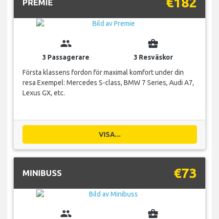
€182
PREMIE
group
business_center
3 Passagerare
3 Resväskor
Första klassens fordon för maximal komfort under din
resa Exempel: Mercedes S-class, BMW 7 Series, Audi A7,
Lexus GX, etc.
VISA...
€73
MINIBUSS
group
business_center