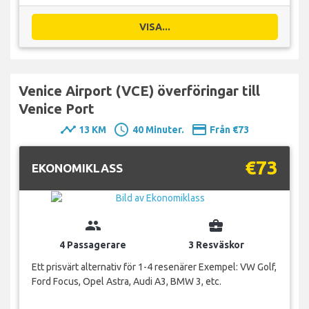
VISA...
Venice Airport (VCE) överföringar till
Venice Port
timeline
schedule
payment
13 KM
40 Minuter.
Från €73
€73
EKONOMIKLASS
group
business_center
4 Passagerare
3 Resväskor
Ett prisvärt alternativ för 1-4 resenärer Exempel: VW Golf,
Ford Focus, Opel Astra, Audi A3, BMW 3, etc.