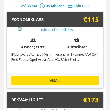
timeline
schedule
payment
33 KM
35 Minuter.
Från €115
€115
EKONOMIKLASS
group
business_center
4 Passagerare
3 Resväskor
Ett prisvärt alternativ för 1-4 resenärer Exempel: VW Golf,
Ford Focus, Opel Astra, Audi A3, BMW 3, etc.
VISA...
€173
BEKVÄMLIGHET