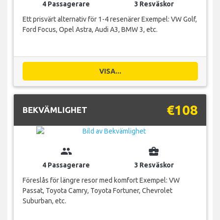
4 Passagerare
3 Resväskor
Ett prisvärt alternativ för 1-4 resenärer Exempel: VW Golf,
Ford Focus, Opel Astra, Audi A3, BMW 3, etc.
VISA...
€108
BEKVÄMLIGHET
group
business_center
4 Passagerare
3 Resväskor
Föreslås för längre resor med komfort Exempel: VW
Passat, Toyota Camry, Toyota Fortuner, Chevrolet
Suburban, etc.