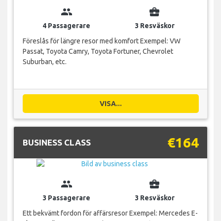
group
business_center
4 Passagerare
3 Resväskor
Föreslås för längre resor med komfort Exempel: VW
Passat, Toyota Camry, Toyota Fortuner, Chevrolet
Suburban, etc.
VISA...
€164
BUSINESS CLASS
group
business_center
3 Passagerare
3 Resväskor
Ett bekvämt fordon för affärsresor Exempel: Mercedes E-