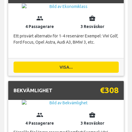
group
business_center
4 Passagerare
3 Resväskor
Ett prisvärt alternativ för 1-4 resenärer Exempel: VW Golf,
Ford Focus, Opel Astra, Audi A3, BMW 3, etc.
VISA...
€308
BEKVÄMLIGHET
group
business_center
4 Passagerare
3 Resväskor