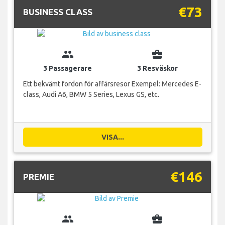
€73
BUSINESS CLASS
group
business_center
3 Passagerare
3 Resväskor
Ett bekvämt fordon för affärsresor Exempel: Mercedes E-
class, Audi A6, BMW 5 Series, Lexus GS, etc.
VISA...
€146
PREMIE
group
business_center