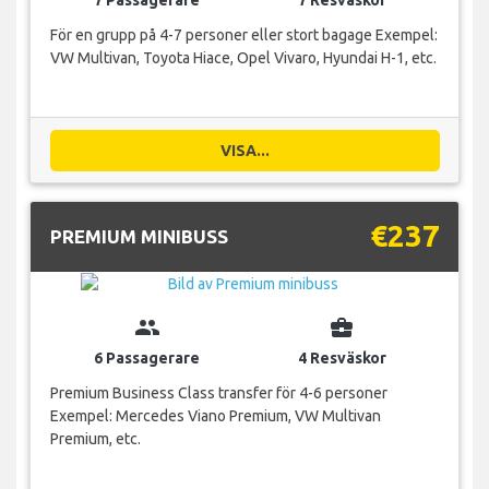
7 Passagerare
7 Resväskor
För en grupp på 4-7 personer eller stort bagage Exempel:
VW Multivan, Toyota Hiace, Opel Vivaro, Hyundai H-1, etc.
VISA...
€237
PREMIUM MINIBUSS
group
business_center
6 Passagerare
4 Resväskor
Premium Business Class transfer för 4-6 personer
Exempel: Mercedes Viano Premium, VW Multivan
Premium, etc.