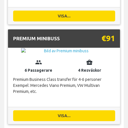
VISA...
€91
PREMIUM MINIBUSS
group
business_center
6 Passagerare
4 Resväskor
Premium Business Class transfer för 4-6 personer
Exempel: Mercedes Viano Premium, VW Multivan
Premium, etc.
VISA...