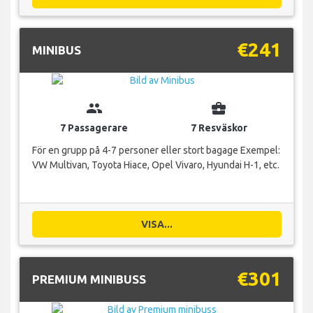
€241
MINIBUS
group
business_center
7 Passagerare
7 Resväskor
För en grupp på 4-7 personer eller stort bagage Exempel:
VW Multivan, Toyota Hiace, Opel Vivaro, Hyundai H-1, etc.
VISA...
€301
PREMIUM MINIBUSS