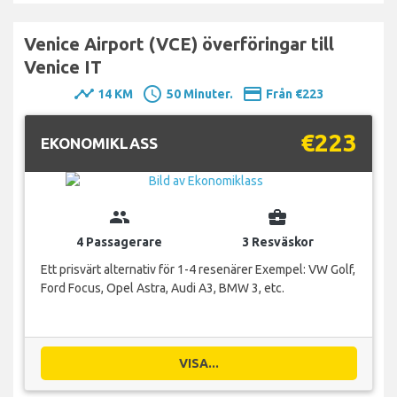
Venice Airport (VCE) överföringar till
Venice IT
timeline
schedule
payment
14 KM
50 Minuter.
Från €223
€223
EKONOMIKLASS
group
business_center
4 Passagerare
3 Resväskor
Ett prisvärt alternativ för 1-4 resenärer Exempel: VW Golf,
Ford Focus, Opel Astra, Audi A3, BMW 3, etc.
VISA...