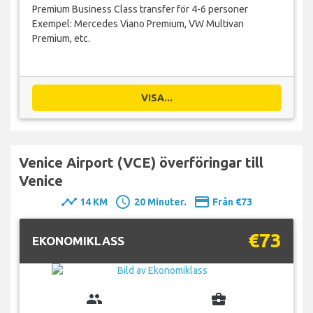
Premium Business Class transfer för 4-6 personer
Exempel: Mercedes Viano Premium, VW Multivan
Premium, etc.
VISA...
Venice Airport (VCE) överföringar till
Venice
timeline
schedule
payment
14 KM
20 Minuter.
Från €73
€73
EKONOMIKLASS
group
business_center