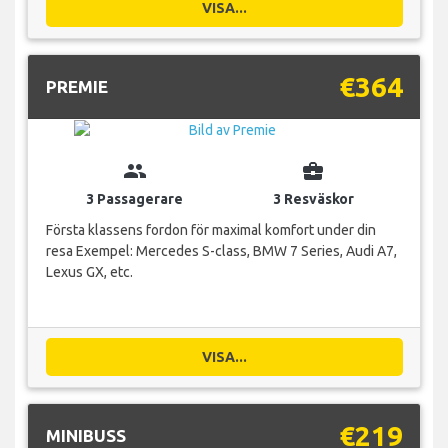
VISA...
€364
PREMIE
group
business_center
3 Passagerare
3 Resväskor
Första klassens fordon för maximal komfort under din
resa Exempel: Mercedes S-class, BMW 7 Series, Audi A7,
Lexus GX, etc.
VISA...
€219
MINIBUSS