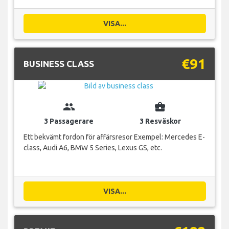
VISA...
€91
BUSINESS CLASS
group
business_center
3 Passagerare
3 Resväskor
Ett bekvämt fordon för affärsresor Exempel: Mercedes E-
class, Audi A6, BMW 5 Series, Lexus GS, etc.
VISA...