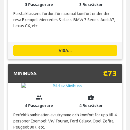
3 Passagerare
3 Resväskor
Första klassens fordon för maximal komfort under din
resa Exempel: Mercedes S-class, BMW 7 Series, Audi A7,
Lexus GX, etc.
VISA...
€73
MINIBUSS
group
business_center
4 Passagerare
4 Resväskor
Perfekt kombination av utrymme och komfort för upp till 4
personer Exempel: VW Touran, Ford Galaxy, Opel Zefira,
Peugeot 807, etc.