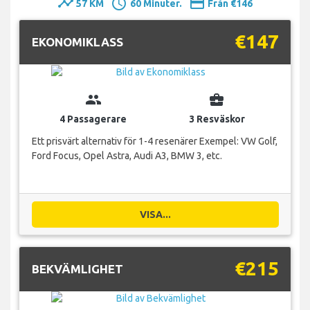
timeline
schedule
payment
57 KM
60 Minuter.
Från €146
€147
EKONOMIKLASS
group
business_center
4 Passagerare
3 Resväskor
Ett prisvärt alternativ för 1-4 resenärer Exempel: VW Golf,
Ford Focus, Opel Astra, Audi A3, BMW 3, etc.
VISA...
€215
BEKVÄMLIGHET