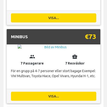
VISA...
€73
MINIBUS
group
business_center
7 Passagerare
7 Resväskor
För en grupp på 4-7 personer eller stort bagage Exempel:
VW Multivan, Toyota Hiace, Opel Vivaro, Hyundai H-1, etc.
VISA...