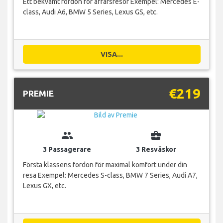
Ett bekvämt fordon för affärsresor Exempel: Mercedes E-
class, Audi A6, BMW 5 Series, Lexus GS, etc.
VISA...
€219
PREMIE
group
business_center
3 Passagerare
3 Resväskor
Första klassens fordon för maximal komfort under din
resa Exempel: Mercedes S-class, BMW 7 Series, Audi A7,
Lexus GX, etc.