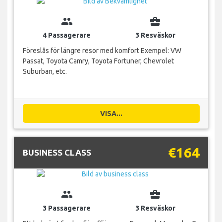
group
business_center
4 Passagerare
3 Resväskor
Föreslås för längre resor med komfort Exempel: VW
Passat, Toyota Camry, Toyota Fortuner, Chevrolet
Suburban, etc.
VISA...
€164
BUSINESS CLASS
group
business_center
3 Passagerare
3 Resväskor