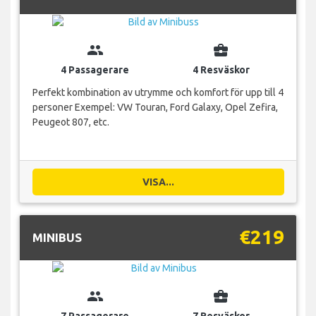
group
business_center
4 Passagerare
4 Resväskor
Perfekt kombination av utrymme och komfort för upp till 4
personer Exempel: VW Touran, Ford Galaxy, Opel Zefira,
Peugeot 807, etc.
VISA...
€219
MINIBUS
group
business_center