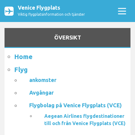
Venice Flygplats
Viktig flygplatsinformation och tjänster
ÖVERSIKT
Home
Flyg
ankomster
Avgångar
Flygbolag på Venice Flygplats (VCE)
Aegean Airlines flygdestinationer
till och från Venice Flygplats (VCE)