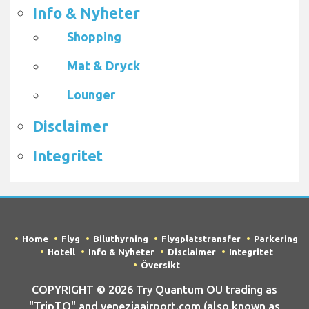
Info & Nyheter
Shopping
Mat & Dryck
Lounger
Disclaimer
Integritet
Home
Flyg
Biluthyrning
Flygplatstransfer
Parkering
Hotell
Info & Nyheter
Disclaimer
Integritet
Översikt
COPYRIGHT © 2026 Try Quantum OU trading as
"TripTQ" and veneziaairport.com (also known as