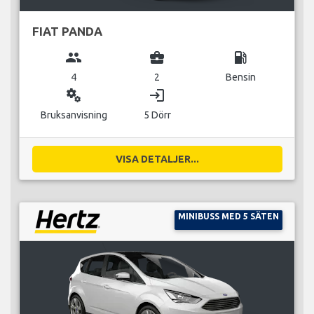
FIAT PANDA
group
business_center
local_gas_station
4
2
Bensin
miscellaneous_services
login
Bruksanvisning
5 Dörr
VISA DETALJER...
MINIBUSS MED 5 SÄTEN