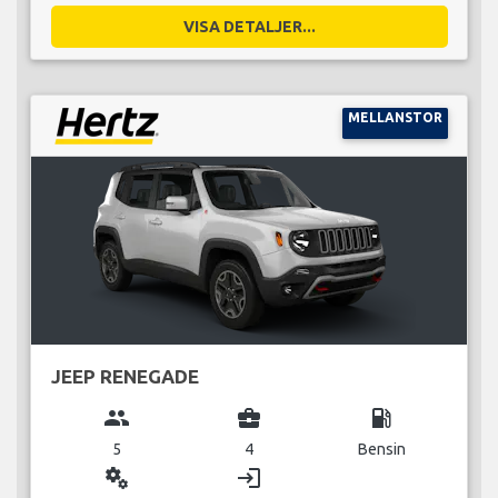
VISA DETALJER...
MELLANSTOR
JEEP RENEGADE
group
business_center
local_gas_station
5
4
Bensin
miscellaneous_services
login