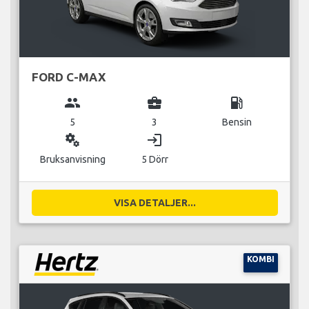
FORD C-MAX
group
business_center
local_gas_station
5
3
Bensin
miscellaneous_services
login
Bruksanvisning
5 Dörr
VISA DETALJER...
KOMBI