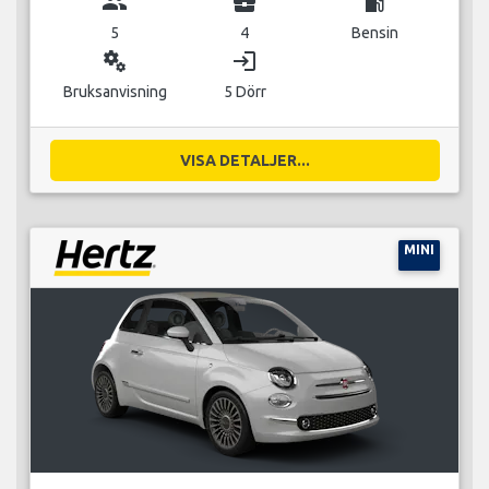
group
business_center
local_gas_station
5
4
Bensin
miscellaneous_services
login
Bruksanvisning
5 Dörr
VISA DETALJER...
MINI