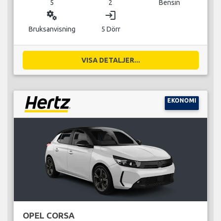
5
2
Bensin
miscellaneous_services
login
Bruksanvisning
5 Dörr
VISA DETALJER...
EKONOMI
OPEL CORSA