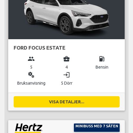
FORD FOCUS ESTATE
group
business_center
local_gas_station
5
4
Bensin
miscellaneous_services
login
Bruksanvisning
5 Dörr
VISA DETALJER...
MINIBUSS MED 7 SÄTEN