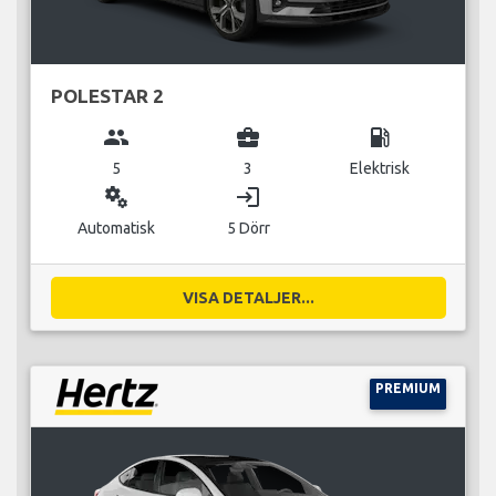
POLESTAR 2
group
business_center
local_gas_station
5
3
Elektrisk
miscellaneous_services
login
Automatisk
5 Dörr
VISA DETALJER...
PREMIUM