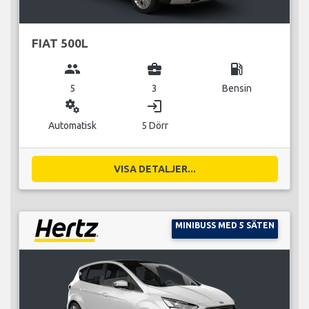
FIAT 500L
group
business_center
local_gas_station
5
3
Bensin
miscellaneous_services
login
Automatisk
5 Dörr
VISA DETALJER...
MINIBUSS MED 5 SÄTEN