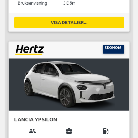
Bruksanvisning
5 Dörr
VISA DETALJER...
EKONOMI
LANCIA YPSILON
group
business_center
local_gas_station