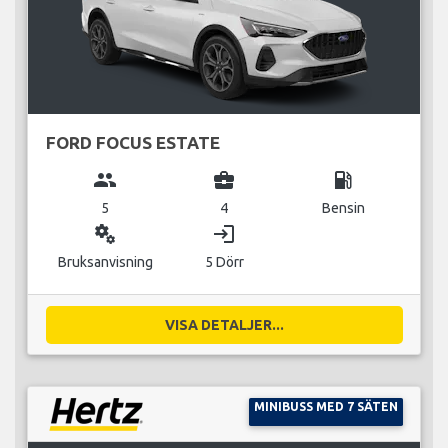
FORD FOCUS ESTATE
group
business_center
local_gas_station
5
4
Bensin
miscellaneous_services
login
Bruksanvisning
5 Dörr
VISA DETALJER...
MINIBUSS MED 7 SÄTEN