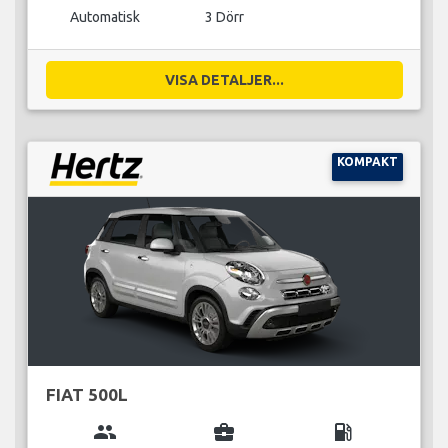
Automatisk
3 Dörr
VISA DETALJER...
KOMPAKT
FIAT 500L
group
business_center
local_gas_station