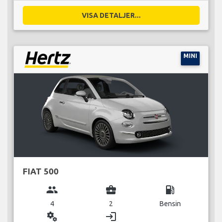
VISA DETALJER...
MINI
FIAT 500
group
business_center
local_gas_station
4
2
Bensin
miscellaneous_services
login