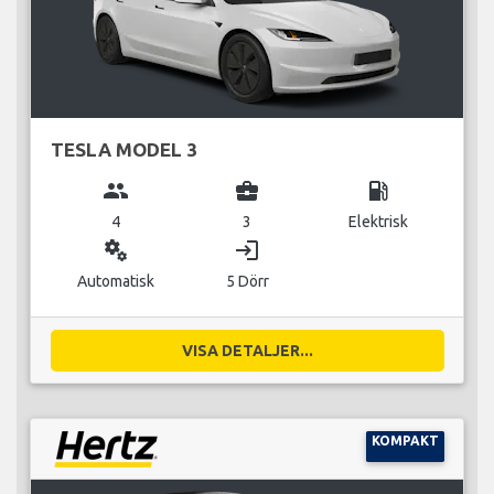
TESLA MODEL 3
group
business_center
local_gas_station
4
3
Elektrisk
miscellaneous_services
login
Automatisk
5 Dörr
VISA DETALJER...
KOMPAKT