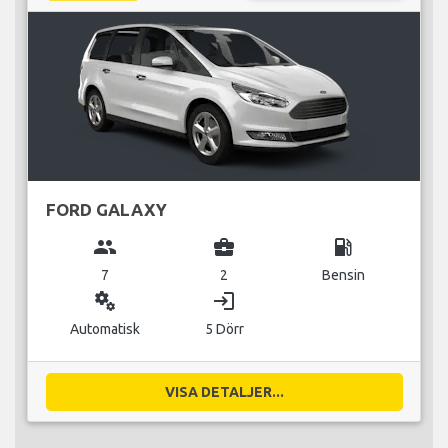
FORD GALAXY
group
business_center
local_gas_station
7
2
Bensin
miscellaneous_services
login
Automatisk
5 Dörr
VISA DETALJER...