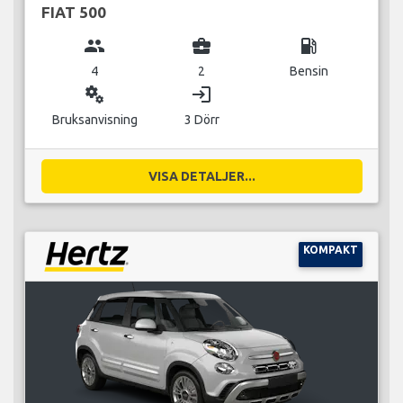
FIAT 500
group
business_center
local_gas_station
4
2
Bensin
miscellaneous_services
login
Bruksanvisning
3 Dörr
VISA DETALJER...
KOMPAKT