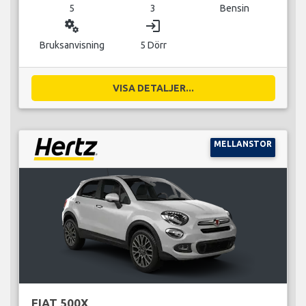
5
3
Bensin
miscellaneous_services
login
Bruksanvisning
5 Dörr
VISA DETALJER...
MELLANSTOR
FIAT 500X