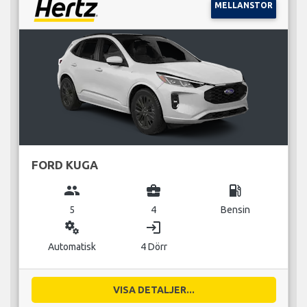
MELLANSTOR
FORD KUGA
group
business_center
local_gas_station
5
4
Bensin
miscellaneous_services
login
Automatisk
4 Dörr
VISA DETALJER...