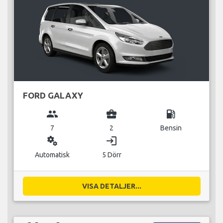
FORD GALAXY
group
business_center
local_gas_station
7
2
Bensin
miscellaneous_services
login
Automatisk
5 Dörr
VISA DETALJER...