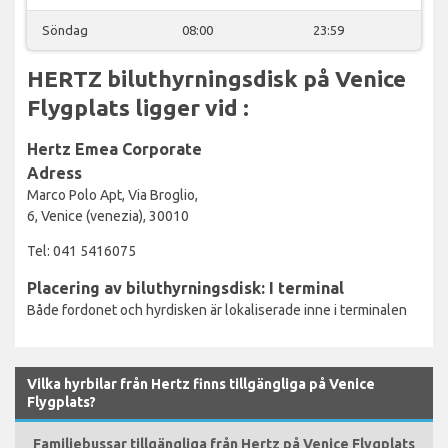
Söndag
08:00
23:59
HERTZ biluthyrningsdisk på Venice
Flygplats ligger vid :
Hertz Emea Corporate
Adress
Marco Polo Apt, Via Broglio,
6, Venice (venezia), 30010
Tel: 041 5416075
Placering av biluthyrningsdisk: I terminal
Både fordonet och hyrdisken är lokaliserade inne i terminalen
Vilka hyrbilar från Hertz finns tillgängliga på Venice
Flygplats?
Familjebussar tillgängliga från Hertz på Venice Flygplats