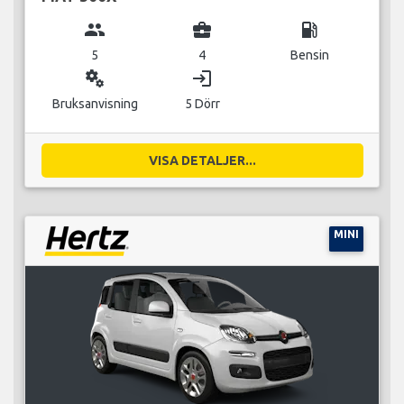
group
business_center
local_gas_station
5
4
Bensin
miscellaneous_services
login
Bruksanvisning
5 Dörr
VISA DETALJER...
MINI