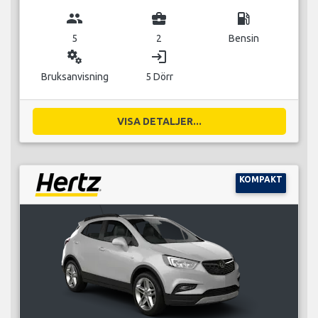
group
business_center
local_gas_station
5
2
Bensin
miscellaneous_services
login
Bruksanvisning
5 Dörr
VISA DETALJER...
KOMPAKT