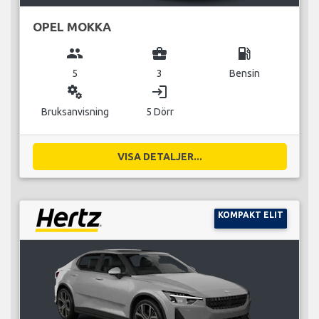
OPEL MOKKA
group
business_center
local_gas_station
5
3
Bensin
miscellaneous_services
login
Bruksanvisning
5 Dörr
VISA DETALJER...
KOMPAKT ELIT