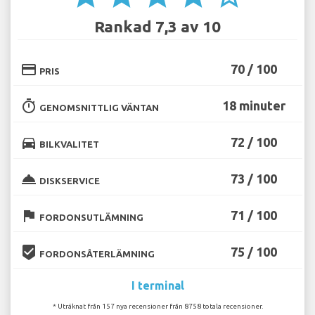
Rankad 7,3 av 10
credit_card
70 / 100
PRIS
timer
18 minuter
GENOMSNITTLIG VÄNTAN
directions_car
72 / 100
BILKVALITET
room_service
73 / 100
DISKSERVICE
flag
71 / 100
FORDONSUTLÄMNING
beenhere
75 / 100
FORDONSÅTERLÄMNING
I terminal
* Uträknat från 157 nya recensioner från 8758 totala recensioner.