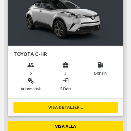
TOYOTA C-HR
group
business_center
local_gas_station
5
3
Bensin
miscellaneous_services
login
Automatisk
5 Dörr
VISA DETALJER...
VISA ALLA