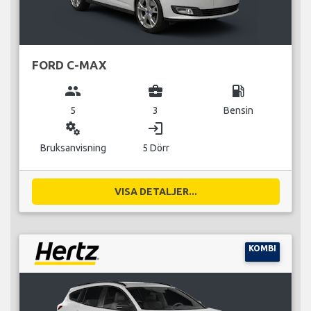
FORD C-MAX
group
business_center
local_gas_station
5
3
Bensin
miscellaneous_services
login
Bruksanvisning
5 Dörr
VISA DETALJER...
KOMBI