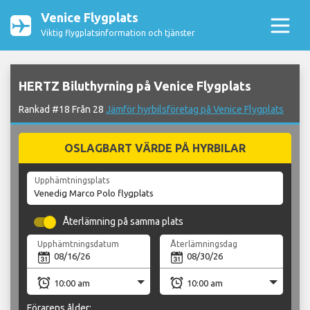
Venice Flygplats
Viktig flygplatsinformation och tjänster
HERTZ Biluthyrning på Venice Flygplats
Rankad #18 Från 28
Jämför hyrbilsföretag på Venice Flygplats
OSLAGBART VÄRDE PÅ HYRBILAR
Upphämtningsplats
Återlämning på samma plats
Upphämtningsdatum
Återlämningsdag
Förarens ålder: