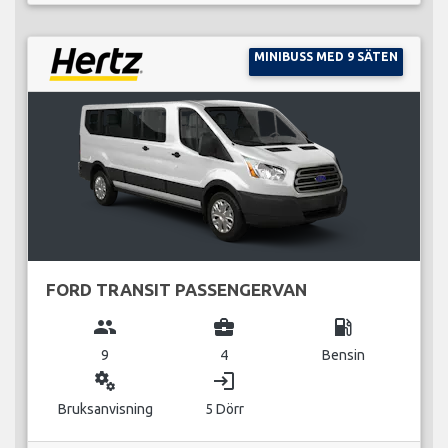
MINIBUSS MED 9 SÄTEN
FORD TRANSIT PASSENGERVAN
group
business_center
local_gas_station
9
4
Bensin
miscellaneous_services
login
Bruksanvisning
5 Dörr