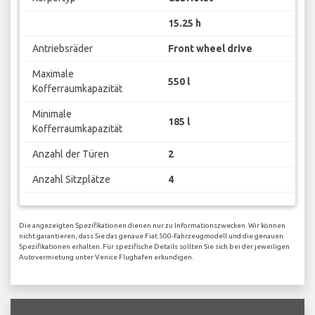
15.25 h
Antriebsräder
Front wheel drive
Maximale
550 l
Kofferraumkapazität
Minimale
185 l
Kofferraumkapazität
Anzahl der Türen
2
Anzahl Sitzplätze
4
Die angezeigten Spezifikationen dienen nur zu Informationszwecken. Wir können
nicht garantieren, dass Sie das genaue Fiat 500-Fahrzeugmodell und die genauen
Spezifikationen erhalten. Für spezifische Details sollten Sie sich bei der jeweiligen
Autovermietung unter Venice Flughafen erkundigen.