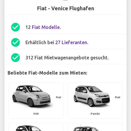
Fiat - Venice Flughafen
check_circle
12
Fiat Modelle
.
check_circle
Erhältlich bei
27 Lieferanten
.
check_circle
312 Fiat Mietwagenangebote gesucht.
Beliebte Fiat-Modelle zum Mieten:
Fiat
Fiat
500
Panda