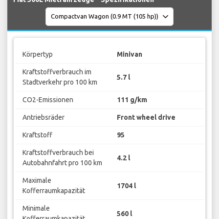
Körpertyp
Minivan
Kraftstoffverbrauch im
5.7 l
Stadtverkehr pro 100 km
CO2-Emissionen
111 g/km
Antriebsräder
Front wheel drive
Kraftstoff
95
Kraftstoffverbrauch bei
4.2 l
Autobahnfahrt pro 100 km
Maximale
1704 l
Kofferraumkapazität
Minimale
560 l
Kofferraumkapazität