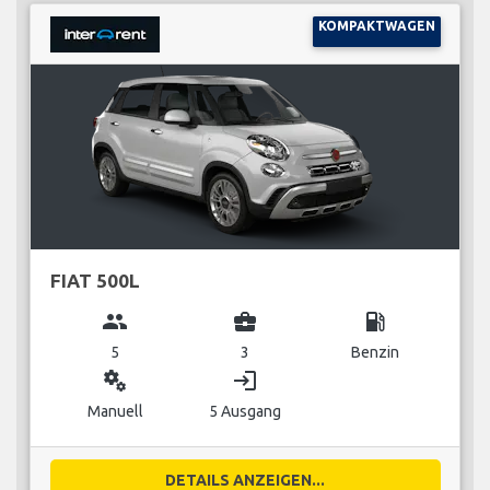
KOMPAKTWAGEN
FIAT 500L
group
business_center
local_gas_station
5
3
Benzin
miscellaneous_services
login
Manuell
5 Ausgang
DETAILS ANZEIGEN...