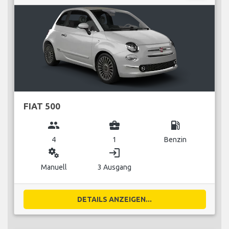
FIAT 500
group
business_center
local_gas_station
4
1
Benzin
miscellaneous_services
login
Manuell
3 Ausgang
DETAILS ANZEIGEN...