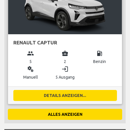
RENAULT CAPTUR
group
business_center
local_gas_station
5
2
Benzin
miscellaneous_services
login
Manuell
5 Ausgang
DETAILS ANZEIGEN...
ALLES ANZEIGEN