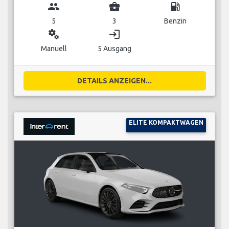
group
business_center
local_gas_station
5
3
Benzin
miscellaneous_services
login
Manuell
5 Ausgang
DETAILS ANZEIGEN...
ELITE KOMPAKTWAGEN