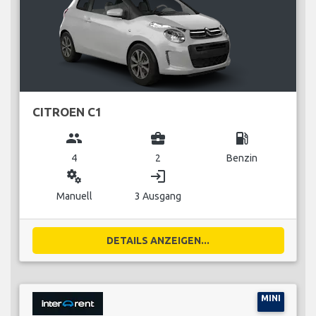
CITROEN C1
group
business_center
local_gas_station
4
2
Benzin
miscellaneous_services
login
Manuell
3 Ausgang
DETAILS ANZEIGEN...
MINI