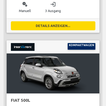
miscellaneous_services
login
Manuell
3 Ausgang
DETAILS ANZEIGEN...
KOMPAKTWAGEN
FIAT 500L