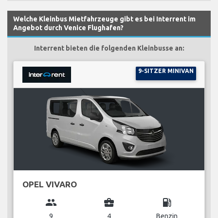
Welche Kleinbus Mietfahrzeuge gibt es bei Interrent im
Angebot durch Venice Flughafen?
Interrent bieten die folgenden Kleinbusse an:
9-SITZER MINIVAN
OPEL VIVARO
group
business_center
local_gas_station
9
4
Benzin