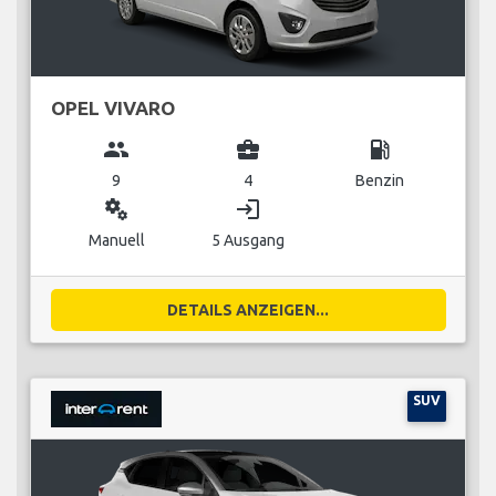
OPEL VIVARO
group
business_center
local_gas_station
9
4
Benzin
miscellaneous_services
login
Manuell
5 Ausgang
DETAILS ANZEIGEN...
SUV