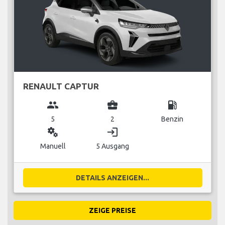
RENAULT CAPTUR
group
business_center
local_gas_station
5
2
Benzin
miscellaneous_services
login
Manuell
5 Ausgang
DETAILS ANZEIGEN...
ZEIGE PREISE