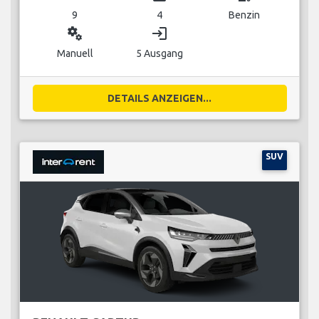
9
4
Benzin
miscellaneous_services
login
Manuell
5 Ausgang
DETAILS ANZEIGEN...
SUV