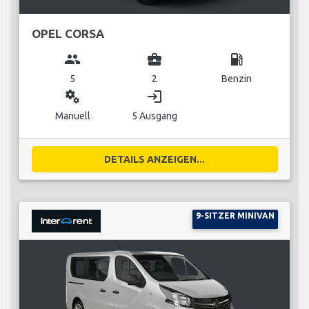
OPEL CORSA
group
business_center
local_gas_station
5
2
Benzin
miscellaneous_services
login
Manuell
5 Ausgang
DETAILS ANZEIGEN...
9-SITZER MINIVAN