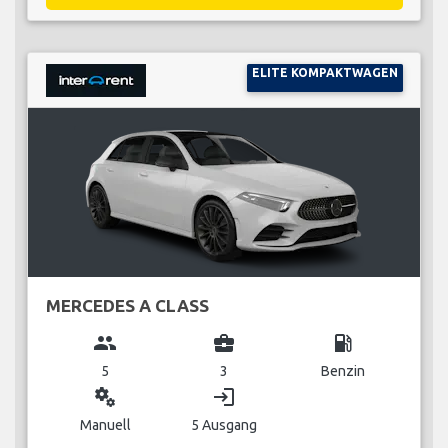
ELITE KOMPAKTWAGEN
MERCEDES A CLASS
group
business_center
local_gas_station
5
3
Benzin
miscellaneous_services
login
Manuell
5 Ausgang