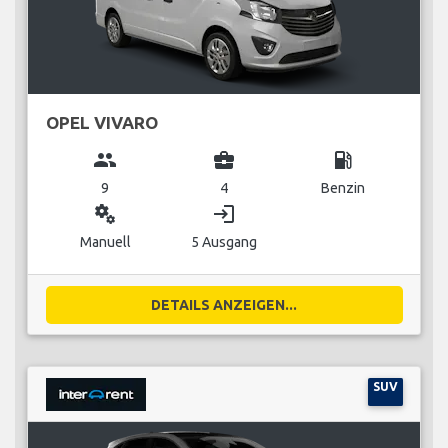
OPEL VIVARO
group
business_center
local_gas_station
9
4
Benzin
miscellaneous_services
login
Manuell
5 Ausgang
DETAILS ANZEIGEN...
SUV