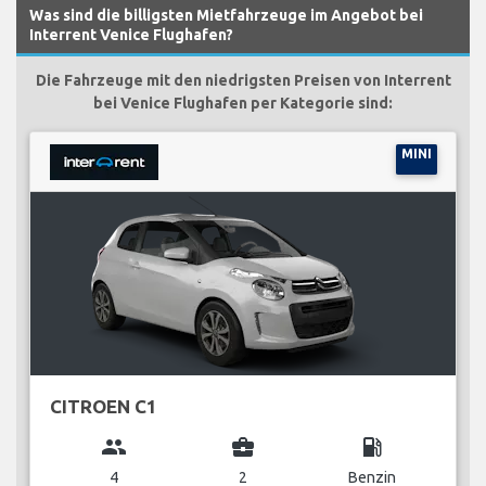
Was sind die billigsten Mietfahrzeuge im Angebot bei
Interrent Venice Flughafen?
Die Fahrzeuge mit den niedrigsten Preisen von Interrent
bei Venice Flughafen per Kategorie sind:
MINI
CITROEN C1
group
business_center
local_gas_station
4
2
Benzin