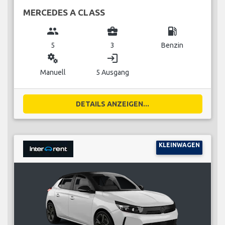
MERCEDES A CLASS
group
business_center
local_gas_station
5
3
Benzin
miscellaneous_services
login
Manuell
5 Ausgang
DETAILS ANZEIGEN...
KLEINWAGEN