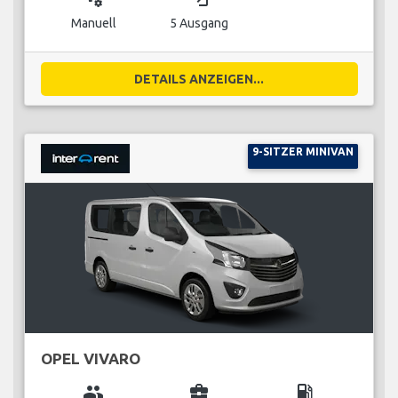
Manuell
5 Ausgang
DETAILS ANZEIGEN...
9-SITZER MINIVAN
OPEL VIVARO
group
business_center
local_gas_station