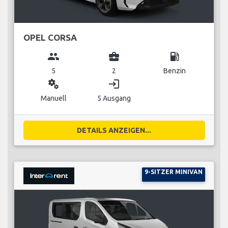
OPEL CORSA
group
business_center
local_gas_station
5
2
Benzin
miscellaneous_services
login
Manuell
5 Ausgang
DETAILS ANZEIGEN...
9-SITZER MINIVAN