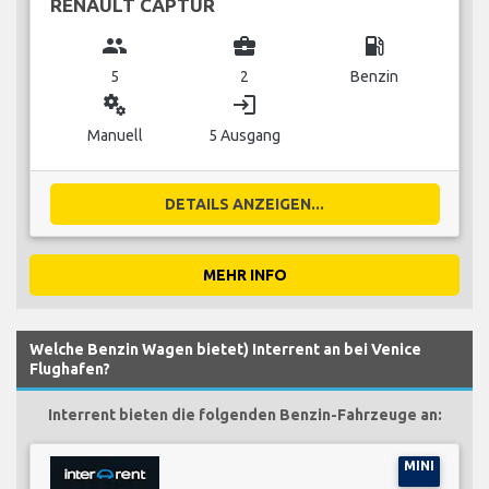
RENAULT CAPTUR
group
business_center
local_gas_station
5
2
Benzin
miscellaneous_services
login
Manuell
5 Ausgang
DETAILS ANZEIGEN...
MEHR INFO
Welche Benzin Wagen bietet) Interrent an bei Venice
Flughafen?
Interrent bieten die folgenden Benzin-Fahrzeuge an:
MINI