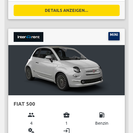
DETAILS ANZEIGEN...
MINI
FIAT 500
group
business_center
local_gas_station
4
1
Benzin
miscellaneous_services
login