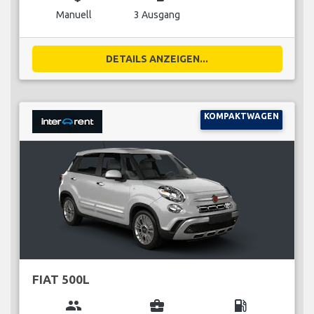
Manuell
3 Ausgang
DETAILS ANZEIGEN...
KOMPAKTWAGEN
FIAT 500L
group
business_center
local_gas_station