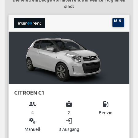
sind:
MINI
CITROEN C1
group
business_center
local_gas_station
4
2
Benzin
miscellaneous_services
login
Manuell
3 Ausgang