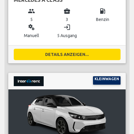
group
business_center
local_gas_station
5
3
Benzin
miscellaneous_services
login
Manuell
5 Ausgang
DETAILS ANZEIGEN...
KLEINWAGEN