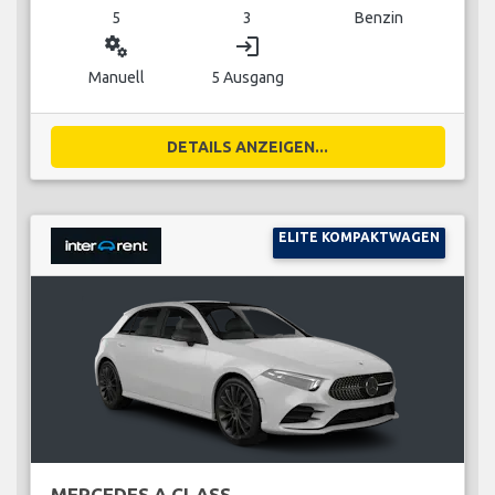
5
3
Benzin
miscellaneous_services
login
Manuell
5 Ausgang
DETAILS ANZEIGEN...
ELITE KOMPAKTWAGEN
MERCEDES A CLASS