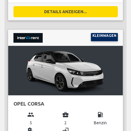
DETAILS ANZEIGEN...
KLEINWAGEN
OPEL CORSA
group
business_center
local_gas_station
5
2
Benzin
miscellaneous_services
login