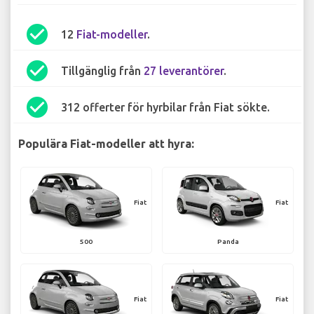
check_circle
12
Fiat-modeller
.
check_circle
Tillgänglig från
27 leverantörer
.
check_circle
312 offerter för hyrbilar från Fiat sökte.
Populära Fiat-modeller att hyra:
Fiat
Fiat
500
Panda
Fiat
Fiat