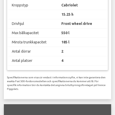
Kroppstyp
Cabriolet
15.25 h
Drivhjul
Front wheel drive
Max bålkapacitet
550 l
Minsta trunkkapacitet
185 l
Antal dörrar
2
Antal platser
4
Specifikationerna som visas är endast i informationssyfte, vi kan inte garantera den
exakta Fiat 500-fordonsmodellen och specifikationerna du kommer att få. För
specifik information bör du kontakta det angivna biluthyrningsföretaget på Venice
Flygplats.