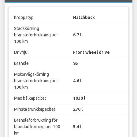
Kroppstyp
Hatchback
Stadskörning
bränsleförbrukning per
6.7 l
100 km
Drivhjul
Front wheel drive
Bränsle
95
Motorvägskörning
bränsleförbrukning per
4.6 l
100 km
Max bålkapacitet
1030 l
Minsta trunkkapacitet
270 l
Bränsleförbrukning för
blandad körning per 100
5.4 l
km