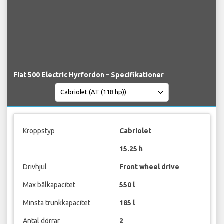
Fiat 500 Electric Hyrfordon – Specifikationer
Kroppstyp
Cabriolet
15.25 h
Drivhjul
Front wheel drive
Max bålkapacitet
550 l
Minsta trunkkapacitet
185 l
Antal dörrar
2