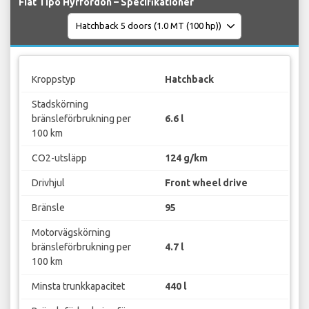
Fiat Tipo Hyrfordon – Specifikationer
Kroppstyp
Hatchback
Stadskörning
bränsleförbrukning per
6.6 l
100 km
CO2-utsläpp
124 g/km
Drivhjul
Front wheel drive
Bränsle
95
Motorvägskörning
bränsleförbrukning per
4.7 l
100 km
Minsta trunkkapacitet
440 l