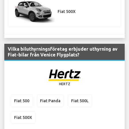
Fiat 500X
Vilka biluthyrningsföretag erbjuder uthyrning av
Fiat-bilar från Venice Flygplats?
HERTZ
Fiat 500
Fiat Panda
Fiat 500L
Fiat 500X