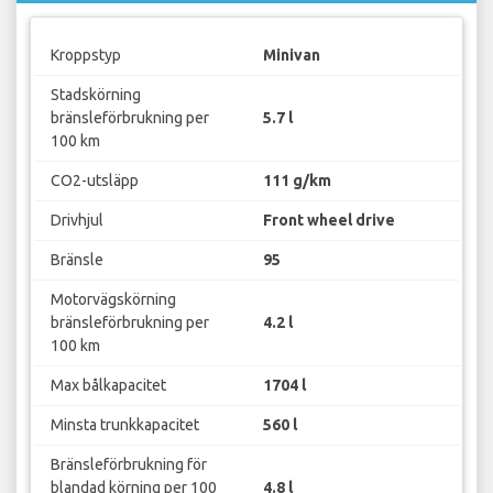
Kroppstyp
Minivan
Stadskörning
bränsleförbrukning per
5.7 l
100 km
CO2-utsläpp
111 g/km
Drivhjul
Front wheel drive
Bränsle
95
Motorvägskörning
bränsleförbrukning per
4.2 l
100 km
Max bålkapacitet
1704 l
Minsta trunkkapacitet
560 l
Bränsleförbrukning för
blandad körning per 100
4.8 l