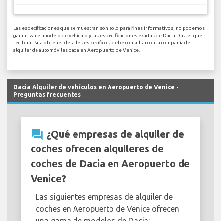
Las especificaciones que se muestran son solo para fines informativos, no podemos
garantizar el modelo de vehículo y las especificaciones exactas de Dacia Duster que
recibirá. Para obtener detalles específicos, debe consultar con la compañía de
alquiler de automóviles dada en Aeropuerto de Venice.
Dacia Alquiler de vehículos en Aeropuerto de Venice -
Preguntas frecuentes
question_answer
¿Qué empresas de alquiler de
coches ofrecen alquileres de
coches de Dacia en Aeropuerto de
Venice?
Las siguientes empresas de alquiler de
coches en Aeropuerto de Venice ofrecen
una gama de modelos de Dacia: