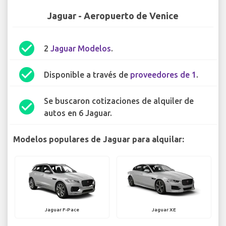
Jaguar - Aeropuerto de Venice
check_circle
2
Jaguar Modelos
.
check_circle
Disponible a través de
proveedores de 1
.
Se buscaron cotizaciones de alquiler de
check_circle
autos en 6 Jaguar.
Modelos populares de Jaguar para alquilar:
Jaguar F-Pace
Jaguar XE