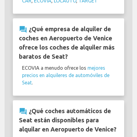
CAR
,
ECOVIA
,
LOCAUTO
,
TARGET
question_answer
¿Qué empresa de alquiler de
coches en Aeropuerto de Venice
ofrece los coches de alquiler más
baratos de Seat?
ECOVIA a menudo ofrece los
mejores
precios en alquileres de automóviles de
Seat
.
question_answer
¿Qué coches automáticos de
Seat están disponibles para
alquilar en Aeropuerto de Venice?