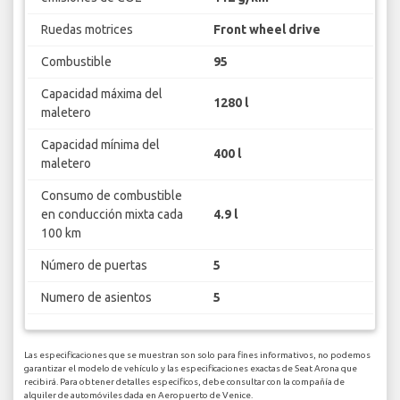
Ruedas motrices
Front wheel drive
Combustible
95
Capacidad máxima del
1280 l
maletero
Capacidad mínima del
400 l
maletero
Consumo de combustible
en conducción mixta cada
4.9 l
100 km
Número de puertas
5
Numero de asientos
5
Las especificaciones que se muestran son solo para fines informativos, no podemos
garantizar el modelo de vehículo y las especificaciones exactas de Seat Arona que
recibirá. Para obtener detalles específicos, debe consultar con la compañía de
alquiler de automóviles dada en Aeropuerto de Venice.