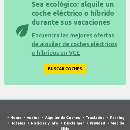
Sea ecológico: alquile un
coche eléctrico o híbrido
durante sus vacaciones
eco
Encuentra las
mejores ofertas
de alquiler de coches eléctricos
e híbridos en VCE
BUSCAR COCHES
Home
vuelos
Alquiler de Coches
Traslados
Parking
Hoteles
Noticias y Info
Disclaimer
Prividad
Map de
Sitio