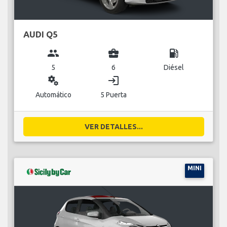
AUDI Q5
group
business_center
local_gas_station
5
6
Diésel
miscellaneous_services
login
Automático
5 Puerta
VER DETALLES...
MINI