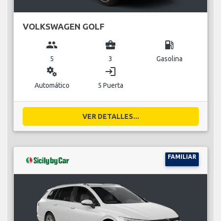
VOLKSWAGEN GOLF
group
business_center
local_gas_station
5
3
Gasolina
miscellaneous_services
login
Automático
5 Puerta
VER DETALLES...
FAMILIAR