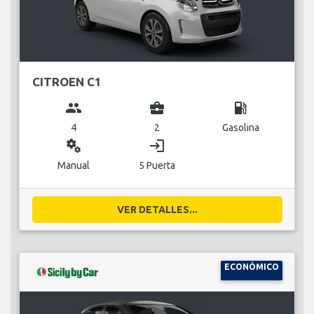
CITROEN C1
group
business_center
local_gas_station
4
2
Gasolina
miscellaneous_services
login
Manual
5 Puerta
VER DETALLES...
ECONÓMICO