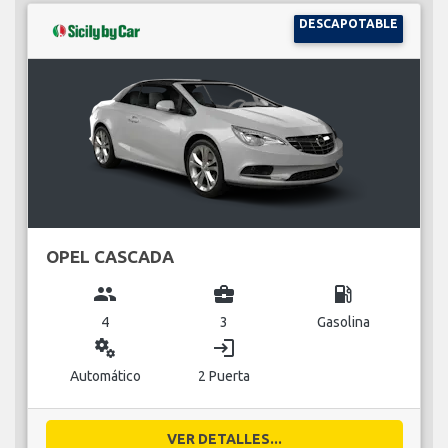
DESCAPOTABLE
OPEL CASCADA
group
business_center
local_gas_station
4
3
Gasolina
miscellaneous_services
login
Automático
2 Puerta
VER DETALLES...