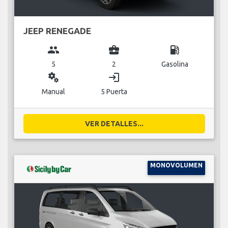
JEEP RENEGADE
group
business_center
local_gas_station
5
2
Gasolina
miscellaneous_services
login
Manual
5 Puerta
VER DETALLES...
MONOVOLUMEN