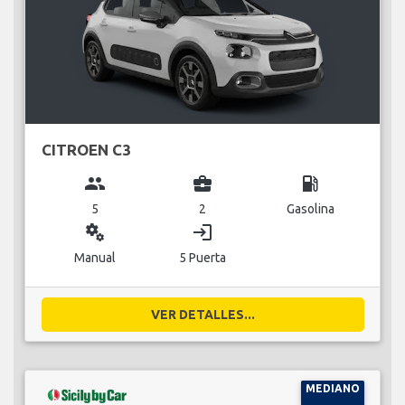
CITROEN C3
group
business_center
local_gas_station
5
2
Gasolina
miscellaneous_services
login
Manual
5 Puerta
VER DETALLES...
MEDIANO