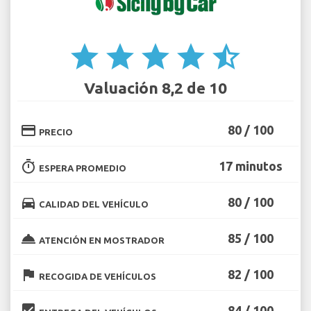
star
star
star
star
star_half
Valuación 8,2 de 10
credit_card
80 / 100
PRECIO
timer
17 minutos
ESPERA PROMEDIO
directions_car
80 / 100
CALIDAD DEL VEHÍCULO
room_service
85 / 100
ATENCIÓN EN MOSTRADOR
flag
82 / 100
RECOGIDA DE VEHÍCULOS
beenhere
84 / 100