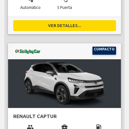
Automático
5 Puerta
VER DETALLES...
COMPACTO
RENAULT CAPTUR
group
business_center
local_gas_station