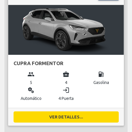
CUPRA FORMENTOR
group
business_center
local_gas_station
5
4
Gasolina
miscellaneous_services
login
Automático
4 Puerta
VER DETALLES...