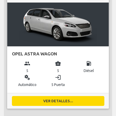
OPEL ASTRA WAGON
group
business_center
local_gas_station
5
5
Diésel
miscellaneous_services
login
Automático
5 Puerta
VER DETALLES...