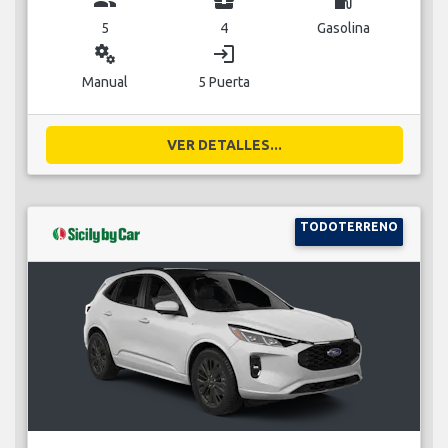
5
4
Gasolina
miscellaneous_services
login
Manual
5 Puerta
VER DETALLES...
TODOTERRENO