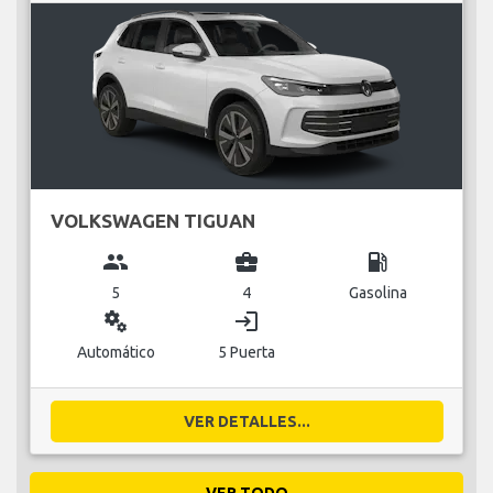
VOLKSWAGEN TIGUAN
group
business_center
local_gas_station
5
4
Gasolina
miscellaneous_services
login
Automático
5 Puerta
VER DETALLES...
VER TODO