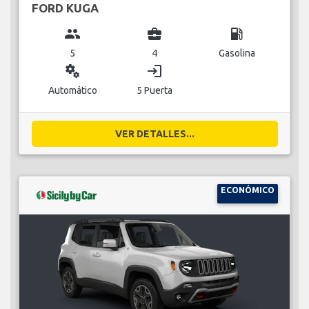
FORD KUGA
group
business_center
local_gas_station
5
4
Gasolina
miscellaneous_services
login
Automático
5 Puerta
VER DETALLES...
ECONÓMICO