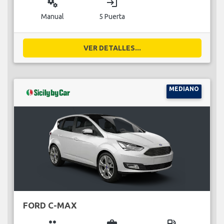
miscellaneous_services
login
Manual
5 Puerta
VER DETALLES...
MEDIANO
FORD C-MAX
group
business_center
local_gas_station