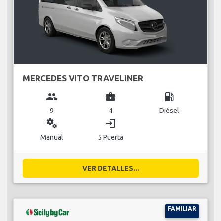
MERCEDES VITO TRAVELINER
group
business_center
local_gas_station
9
4
Diésel
miscellaneous_services
login
Manual
5 Puerta
VER DETALLES...
FAMILIAR