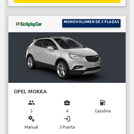
MONOVOLUMEN DE 5 PLAZAS
OPEL MOKKA
group
business_center
local_gas_station
5
4
Gasolina
miscellaneous_services
login
Manual
5 Puerta