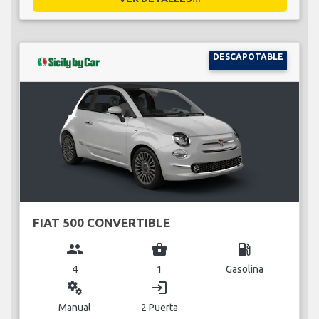
DESCAPOTABLE
FIAT 500 CONVERTIBLE
group
business_center
local_gas_station
4
1
Gasolina
miscellaneous_services
login
Manual
2 Puerta