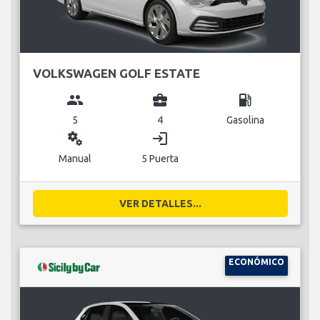
VOLKSWAGEN GOLF ESTATE
group
business_center
local_gas_station
5
4
Gasolina
miscellaneous_services
login
Manual
5 Puerta
VER DETALLES...
ECONÓMICO