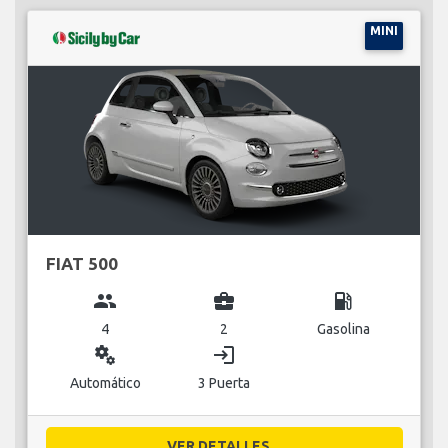
MINI
FIAT 500
group
business_center
local_gas_station
4
2
Gasolina
miscellaneous_services
login
Automático
3 Puerta
VER DETALLES...