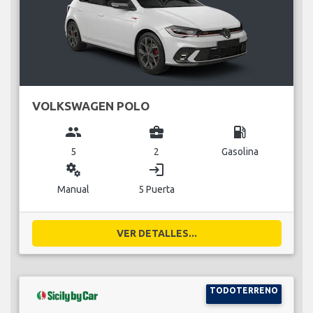
VOLKSWAGEN POLO
group
business_center
local_gas_station
5
2
Gasolina
miscellaneous_services
login
Manual
5 Puerta
VER DETALLES...
TODOTERRENO