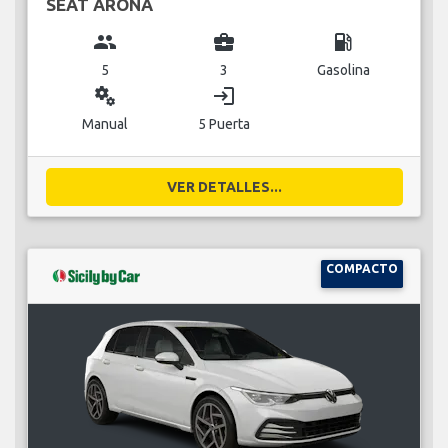
SEAT ARONA
group
business_center
local_gas_station
5
3
Gasolina
miscellaneous_services
login
Manual
5 Puerta
VER DETALLES...
COMPACTO