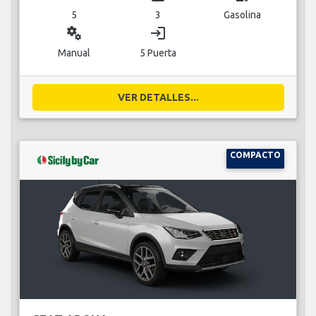
5
3
Gasolina
miscellaneous_services
login
Manual
5 Puerta
VER DETALLES...
COMPACTO